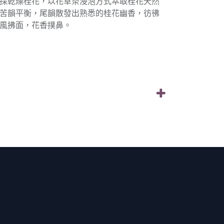
採乾燥桂花，以花草茶浸泡方式萃取桂花天然
苦韻平衡，尾韻散發出熟悉的桂花幽香，彷彿
風拂面，花香撲鼻。