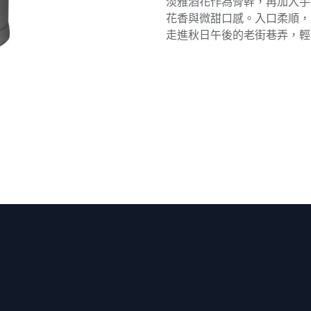
淡雅酒花作為骨幹，再加入手
花香與微甜口感。入口柔順，
走進秋日午後的老街巷弄，輕