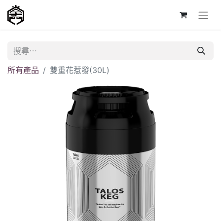
所有產品
雙重花惹發(30L)