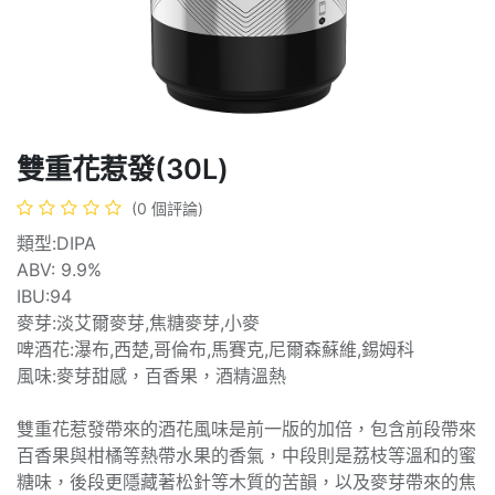
雙重花惹發(30L)
(0 個評論)
類型:DIPA
ABV: 9.9%
IBU:94
麥芽:淡艾爾麥芽,焦糖麥芽,小麥
啤酒花:瀑布,西楚,哥倫布,馬賽克,尼爾森蘇維,錫姆科
風味:麥芽甜感，百香果，酒精溫熱
雙重花惹發帶來的酒花風味是前一版的加倍，包含前段帶來
百香果與柑橘等熱帶水果的香氣，中段則是荔枝等溫和的蜜
糖味，後段更隱藏著松針等木質的苦韻，以及麥芽帶來的焦