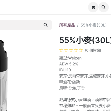
所有產品
55%小麥(30L)
55%小麥(30L
(0 個評論)
類型:Weizen
ABV: 5.2%
IBU:10
麥芽:皮爾森麥芽,焦糖麥芽,小
啤酒花:薩斯
風味:香蕉,丁香
經典德式小麥啤酒，酒體中富
神秘薄紗。一般而言只要小麥