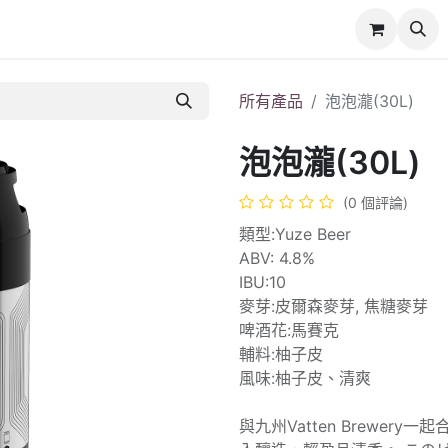
所有產品
泡泡瀧(30L)
泡泡瀧(30L)
(0 個評論)
類型:Yuze Beer
ABV: 4.8%
IBU:10
麥芽:皮爾森麥芽, 焦糖麥芽
啤酒花:馬賽克
輔料:柚子皮
風味:柚子皮、清爽
與九州Vatten Brewe