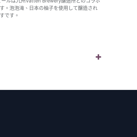
ルは九州Vatten Brewery醸造所とのコラボ
す。泡泡滝、日本の柚子を使用して醸造され
すです。