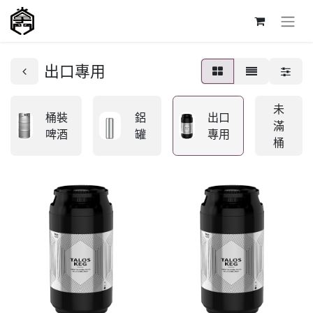
出口專用
未
桶裝
鋁
出口
滿
啤酒
罐
專用
桶